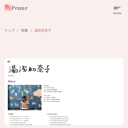
Penne
menu
トップ
/
実績
/
湯浅加奈子